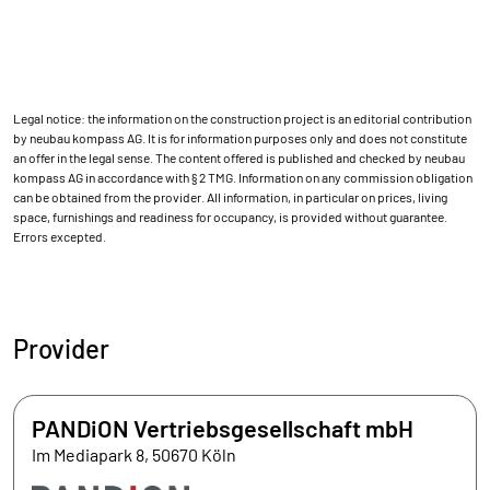
Legal notice: the information on the construction project is an editorial contribution
by neubau kompass AG. It is for information purposes only and does not constitute
an offer in the legal sense. The content offered is published and checked by neubau
kompass AG in accordance with § 2 TMG. Information on any commission obligation
can be obtained from the provider. All information, in particular on prices, living
space, furnishings and readiness for occupancy, is provided without guarantee.
Errors excepted.
Provider
PANDiON Vertriebsgesellschaft mbH
Im Mediapark 8, 50670 Köln