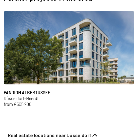
PANDION ALBERTUSSEE
G
Düsseldorf-Heerdt
D
from €505,900
f
Real estate locations near Düsseldorf