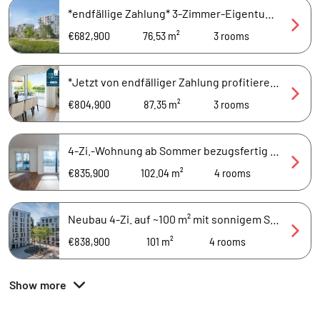
*endfällige Zahlung* 3-Zimmer-Eigentumswohnung mit 2 Bädern & Loggia am See.
€682,900
76.53 m²
3
rooms
*Jetzt von endfälliger Zahlung profitieren!* 3-Zimmer-Neubau mit 2 Bädern direkt am See.
€804,900
87.35 m²
3
rooms
4-Zi.-Wohnung ab Sommer bezugsfertig - mit Südbalkon & unverbaubaren Seeblick!
€835,900
102.04 m²
4
rooms
Neubau 4-Zi. auf ~100 m² mit sonnigem Süd-Balkon, direkt am See!
€838,900
101 m²
4
rooms
Show more