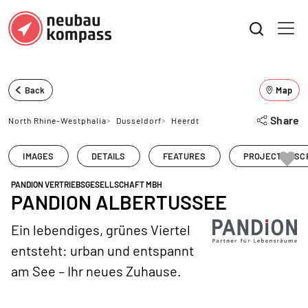
Back
Map
Share
North Rhine-Westphalia
>
Dusseldorf
>
Heerdt
IMAGES
DETAILS
FEATURES
PROJECT DESC
PANDION VERTRIEBSGESELLSCHAFT MBH
PANDION ALBERTUSSEE
Ein lebendiges, grünes Viertel
entsteht: urban und entspannt
am See – Ihr neues Zuhause.