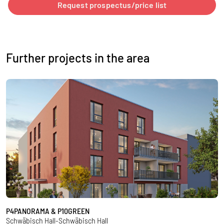
Request prospectus/price list
Further projects in the area
P4PANORAMA & P10GREEN
Vi
Schwäbisch Hall-Schwäbisch Hall
S