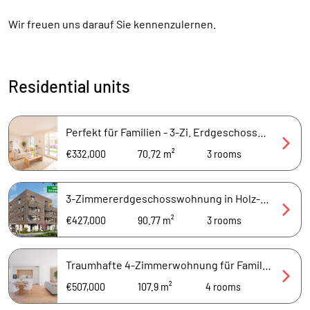
Wir freuen uns darauf Sie kennenzulernen.
Residential units
Perfekt für Familien - 3-Zi. Erdgeschosswohnung mit Gartenanteil
€332,000
70.72 m²
3
rooms
3-Zimmererdgeschosswohnung in Holz-Hybridbauweise und KfW-40 Standard
€427,000
90.77 m²
3
rooms
Traumhafte 4-Zimmerwohnung für Familien mit offener Wohnküche und Balkon
€507,000
107.9 m²
4
rooms