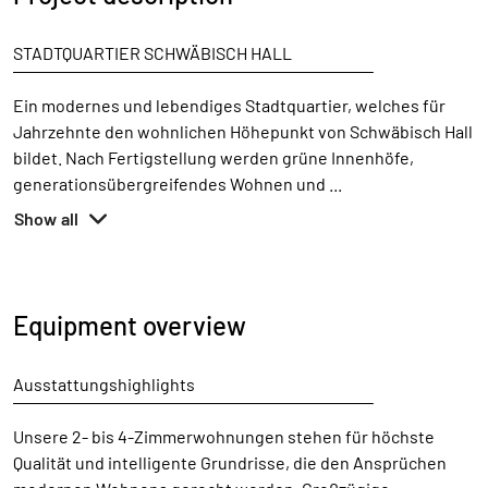
STADTQUARTIER SCHWÄBISCH HALL
‾‾‾‾‾‾‾‾‾‾‾‾‾‾‾‾‾‾‾‾‾‾‾‾‾‾‾‾‾‾‾‾‾‾‾‾‾‾‾‾‾‾‾‾‾‾‾‾‾‾‾‾‾‾‾‾‾‾‾‾‾‾‾‾‾‾
Ein modernes und lebendiges Stadtquartier, welches für
Jahrzehnte den wohnlichen Höhepunkt von Schwäbisch Hall
bildet. Nach Fertigstellung werden grüne Innenhöfe,
generationsübergreifendes Wohnen und
...
Show all
Equipment overview
Ausstattungshighlights
‾‾‾‾‾‾‾‾‾‾‾‾‾‾‾‾‾‾‾‾‾‾‾‾‾‾‾‾‾‾‾‾‾‾‾‾‾‾‾‾‾‾‾‾‾‾‾‾‾‾‾‾‾‾‾‾‾‾‾‾‾‾‾‾‾‾
Unsere 2- bis 4-Zimmerwohnungen stehen für höchste
Qualität und intelligente Grundrisse, die den Ansprüchen