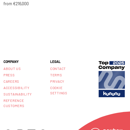
from €216,000
f
COMPANY
LEGAL
ABOUT US
CONTACT
PRESS
TERMS
CAREERS
PRIVACY
ACCESSIBILITY
COOKIE
SETTINGS
SUSTAINABILITY
REFERENCE
CUSTOMERS