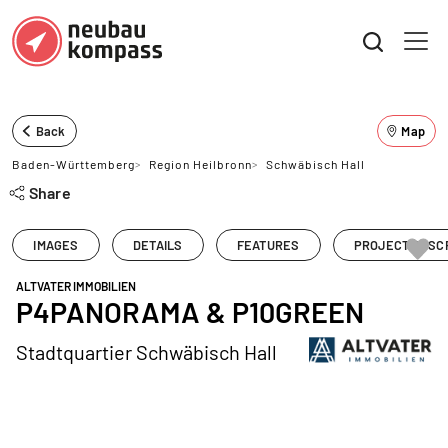
Back
Map
Baden-Württemberg
>
Region Heilbronn
>
Schwäbisch Hall
Share
IMAGES
DETAILS
FEATURES
PROJECT DESC
ALTVATER IMMOBILIEN
P4PANORAMA & P10GREEN
Stadtquartier Schwäbisch Hall