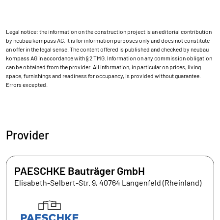
Legal notice: the information on the construction project is an editorial contribution
by neubau kompass AG. It is for information purposes only and does not constitute
an offer in the legal sense. The content offered is published and checked by neubau
kompass AG in accordance with § 2 TMG. Information on any commission obligation
can be obtained from the provider. All information, in particular on prices, living
space, furnishings and readiness for occupancy, is provided without guarantee.
Errors excepted.
Provider
PAESCHKE Bauträger GmbH
Elisabeth-Selbert-Str. 9, 40764 Langenfeld (Rheinland)