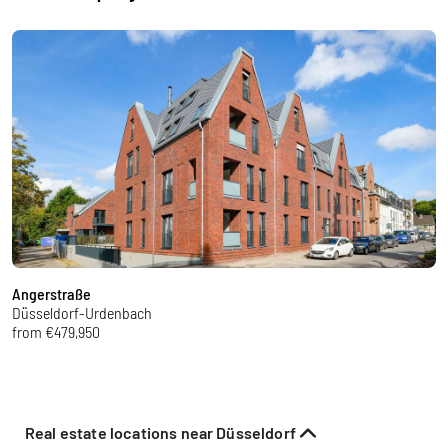
Angerstraße
K
Düsseldorf-Urdenbach
D
from €479,950
f
Real estate locations near Düsseldorf