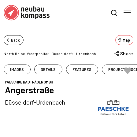
Back
Map
Share
North Rhine-Westphalia
>
Dusseldorf
>
Urdenbach
IMAGES
DETAILS
FEATURES
PROJECT DESC
PAESCHKE BAUTRÄGER GMBH
Angerstraße
Düsseldorf-Urdenbach