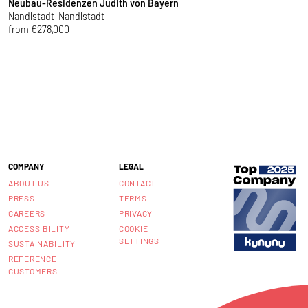
Neubau-Residenzen Judith von Bayern
F
Nandlstadt-Nandlstadt
F
from €278,000
f
COMPANY
LEGAL
ABOUT US
CONTACT
PRESS
TERMS
CAREERS
PRIVACY
ACCESSIBILITY
COOKIE
SETTINGS
SUSTAINABILITY
REFERENCE
CUSTOMERS