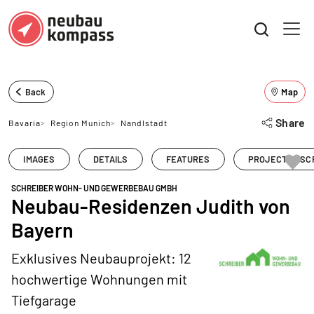
Back
Map
Share
Bavaria
>
Region Munich
>
Nandlstadt
IMAGES
DETAILS
FEATURES
PROJECT DESC
SCHREIBER WOHN- UND GEWERBEBAU GMBH
Neubau-Residenzen Judith von
Bayern
Exklusives Neubauprojekt: 12
hochwertige Wohnungen mit
Tiefgarage