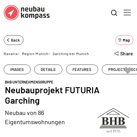
Back
Map
Share
Bavaria
>
Region Munich
>
Garching bei Munich
IMAGES
DETAILS
FEATURES
PROJECT DESC
BHB UNTERNEHMENSGRUPPE
Neubauprojekt FUTURIA
Garching
Neubau von 86
Eigentumswohnungen