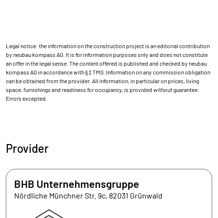
Legal notice: the information on the construction project is an editorial contribution
by neubau kompass AG. It is for information purposes only and does not constitute
an offer in the legal sense. The content offered is published and checked by neubau
kompass AG in accordance with § 2 TMG. Information on any commission obligation
can be obtained from the provider. All information, in particular on prices, living
space, furnishings and readiness for occupancy, is provided without guarantee.
Errors excepted.
Provider
BHB Unternehmensgruppe
Nördliche Münchner Str. 9c, 82031 Grünwald