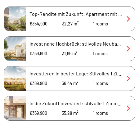
Top-Rendite mit Zukunft: Apartment mit privater Terrasse in Sonnenausrichtung
€354,900
32.27 m²
1
rooms
Invest nahe Hochbrück: stilvolles Neubau-Apartment mit Sonnen-Balkon
€359,900
31.95 m²
1
rooms
Investieren in bester Lage: Stilvolles 1 Zimmer mit sonniger Terrasse
€369,900
36.44 m²
1
rooms
In die Zukunft investiert: stilvolle 1 Zimmer mit privater Sonnen-Terrasse
€369,900
35.28 m²
1
rooms