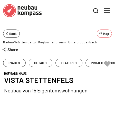
Back
Map
Baden-Württemberg
>
Region Heilbronn
>
Untergruppenbach
Share
IMAGES
DETAILS
FEATURES
PROJECT DESC
HOFMANN HAUS
VISTA STETTENFELS
Neubau von 15 Eigentumswohnungen