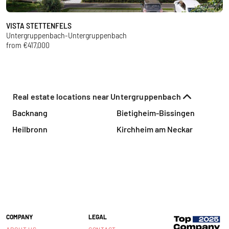
VISTA STETTENFELS
I
Untergruppenbach-Untergruppenbach
Il
from €417,000
f
Real estate locations near Untergruppenbach
Backnang
Bietigheim-Bissingen
Heilbronn
Kirchheim am Neckar
COMPANY
LEGAL
ABOUT US
CONTACT