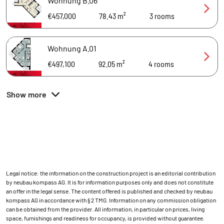
Wohnung B.06
€457,000
78.43 m²
3
rooms
Wohnung A.01
€497,100
92.05 m²
4
rooms
Show more
Legal notice: the information on the construction project is an editorial contribution
by neubau kompass AG. It is for information purposes only and does not constitute
an offer in the legal sense. The content offered is published and checked by neubau
kompass AG in accordance with § 2 TMG. Information on any commission obligation
can be obtained from the provider. All information, in particular on prices, living
space, furnishings and readiness for occupancy, is provided without guarantee.