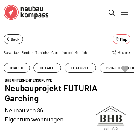
Back
Map
Share
Bavaria
>
Region Munich
>
Garching bei Munich
IMAGES
DETAILS
FEATURES
PROJECT DESC
BHB UNTERNEHMENSGRUPPE
Neubauprojekt FUTURIA
Garching
Neubau von 86
Eigentumswohnungen