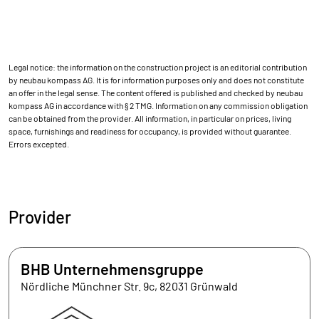
Legal notice: the information on the construction project is an editorial contribution
by neubau kompass AG. It is for information purposes only and does not constitute
an offer in the legal sense. The content offered is published and checked by neubau
kompass AG in accordance with § 2 TMG. Information on any commission obligation
can be obtained from the provider. All information, in particular on prices, living
space, furnishings and readiness for occupancy, is provided without guarantee.
Errors excepted.
Provider
BHB Unternehmensgruppe
Nördliche Münchner Str. 9c, 82031 Grünwald