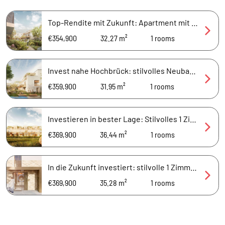
Top-Rendite mit Zukunft: Apartment mit privater Terrasse in Sonnenausrichtung
€354,900
32.27 m²
1
rooms
Invest nahe Hochbrück: stilvolles Neubau-Apartment mit Sonnen-Balkon
€359,900
31.95 m²
1
rooms
Investieren in bester Lage: Stilvolles 1 Zimmer mit sonniger Terrasse
€369,900
36.44 m²
1
rooms
In die Zukunft investiert: stilvolle 1 Zimmer mit privater Sonnen-Terrasse
€369,900
35.28 m²
1
rooms