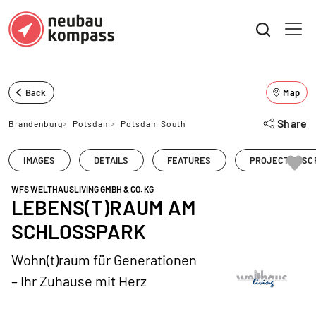
Back
Map
Share
Brandenburg
>
Potsdam
>
Potsdam South
IMAGES
DETAILS
FEATURES
PROJECT DESC
WFS WELTHAUSLIVING GMBH & CO. KG
LEBENS(T)RAUM AM
SCHLOSSPARK
Wohn(t)raum für Generationen
– Ihr Zuhause mit Herz