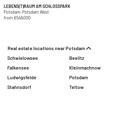
LEBENS(T)RAUM AM SCHLOSSPARK
P
Potsdam-Potsdam West
P
from €549,000
f
Real estate locations near Potsdam
Schwielowsee
Beelitz
Falkensee
Kleinmachnow
Ludwigsfelde
Potsdam
Stahnsdorf
Teltow