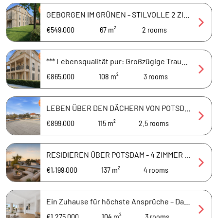
GEBORGEN IM GRÜNEN - STILVOLLE 2 ZIMMER GARTENWOHNUNG AM SCHLOSSPARK
€549,000
67 m²
2
rooms
*** Lebensqualität pur: Großzügige Traumwohnung mit Garten – Step-out zum Schlosspark ***
€865,000
108 m²
3
rooms
LEBEN ÜBER DEN DÄCHERN VON POTSDAM IM ERSTBEZUG
€899,000
115 m²
2.5
rooms
RESIDIEREN ÜBER POTSDAM - 4 ZIMMER DG MIT 2 TERRASSEN
€1,199,000
137 m²
4
rooms
Ein Zuhause für höchste Ansprüche – Dachgeschossjuwel in Bestlage am Schlosspark Sanssouci
€1,275,000
104 m²
3
rooms