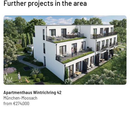
Further projects in the area
Apartmenthaus Wintrichring 42
E
München-Moosach
M
from €274,000
f