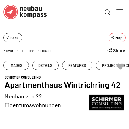
Back
Map
Share
Bavaria
>
Munich
>
Moosach
IMAGES
DETAILS
FEATURES
PROJECT DESC
SCHIRMER CONSULTING
Apartmenthaus Wintrichring 42
Neubau von 22
Eigentumswohnungen