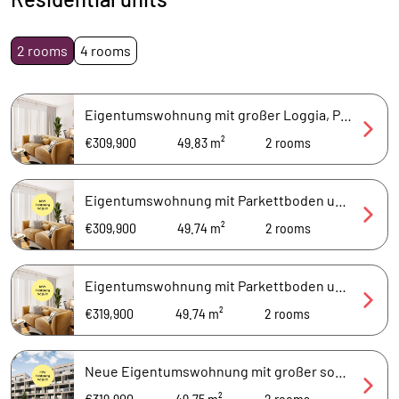
2 rooms
4 rooms
Eigentumswohnung mit großer Loggia, Parkettboden und elektrische Rollläden
€309,900
49.83 m²
2
rooms
Eigentumswohnung mit Parkettboden und Loggia
€309,900
49.74 m²
2
rooms
Eigentumswohnung mit Parkettboden und großer sonniger Loggia
€319,900
49.74 m²
2
rooms
Neue Eigentumswohnung mit großer sonniger Loggia
€319,900
49.75 m²
2
rooms