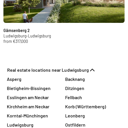
Gämsenberg 2
A
Ludwigsburg-Ludwigsburg
L
from €317,000
f
Real estate locations near Ludwigsburg
Asperg
Backnang
Bietigheim-Bissingen
Ditzingen
Esslingen am Neckar
Fellbach
Kirchheim am Neckar
Korb (Württemberg)
Korntal-Münchingen
Leonberg
Ludwigsburg
Ostfildern