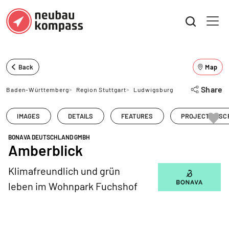
Back
Map
Share
Baden-Württemberg
>
Region Stuttgart
>
Ludwigsburg
IMAGES
DETAILS
FEATURES
PROJECT DESC
BONAVA DEUTSCHLAND GMBH
Amberblick
Klimafreundlich und grün
leben im Wohnpark Fuchshof