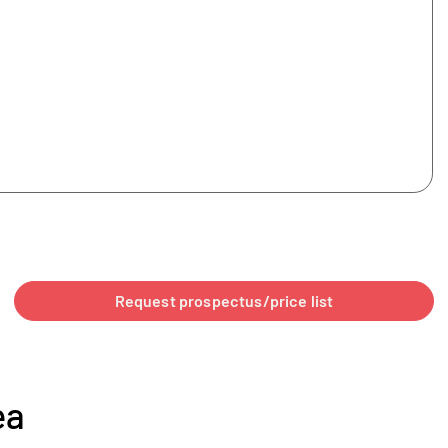
Request prospectus/price list
ea