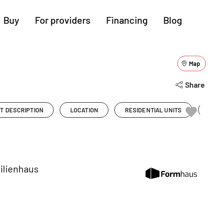
Buy
For providers
Financing
Blog
More regions
Map
Show all (10)
Cologne
Augsburg
Hanover
Share
Hamburg
Bremen
Heilbronn
T DESCRIPTION
LOCATION
RESIDENTIAL UNITS
PR
Stuttgart
Dresden
Ingolstadt
Nuremberg
Freiburg
Kassel
ilienhaus