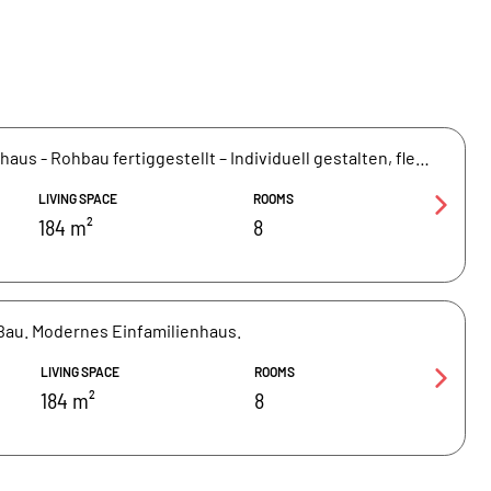
FORMHAUS | Einfamilienhaus - Rohbau fertiggestellt – Individuell gestalten, flexibel ausbauen!
LIVING SPACE
ROOMS
184 m²
8
Bau. Modernes Einfamilienhaus.
LIVING SPACE
ROOMS
184 m²
8