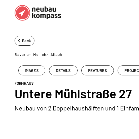
Regions
Top regions
Back
German federal states
Munich
Bavaria
>
Munich
>
Allach
Austria
Berlin
IMAGES
DETAILS
FEATURES
PROJEC
Dusseldorf
FORMHAUS
Frankfurt
Untere Mühlstraße 27
Neubau von 2 Doppelhaushälften und 1 Einfam