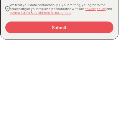
We treat your data confidentially. By submitting, you agree to the
processing of your request in accordance with our
privacy policy
and
general terms & conditions for customers
.
Submit