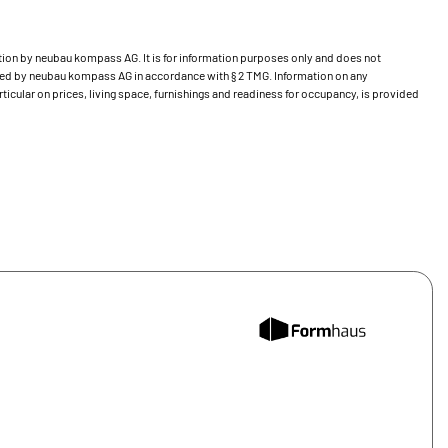
bution by neubau kompass AG. It is for information purposes only and does not
ecked by neubau kompass AG in accordance with § 2 TMG. Information on any
ticular on prices, living space, furnishings and readiness for occupancy, is provided