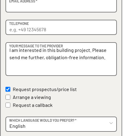
EMAIL ADDRESS *
TELEPHONE
YOUR MESSAGE TO THE PROVIDER
Request prospectus/price list
Arrange a viewing
Request a callback
WHICH LANGUAGE WOULD YOU PREFER? *