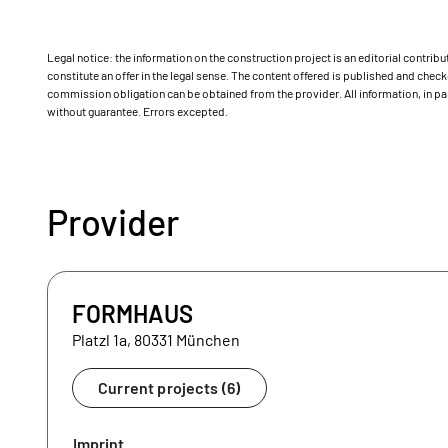
Legal notice: the information on the construction project is an editorial contri
constitute an offer in the legal sense. The content offered is published and ch
commission obligation can be obtained from the provider. All information, in par
without guarantee. Errors excepted.
Provider
FORMHAUS
Platzl 1a, 80331 München
Current projects (6)
Imprint