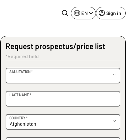
EN
Sign in
Request prospectus/price list
Lake Constance
Rhine-Neckar
*Required field
Leipzig
Ruhr Area
OVIDER
SALUTATION *
Potsdam
Würzburg
Regensburg
LAST NAME *
COUNTRY *