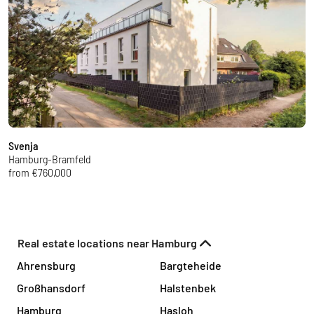
Svenja
N
Hamburg-Bramfeld
H
from €760,000
f
Real estate locations near Hamburg
Ahrensburg
Bargteheide
Großhansdorf
Halstenbek
Hamburg
Hasloh