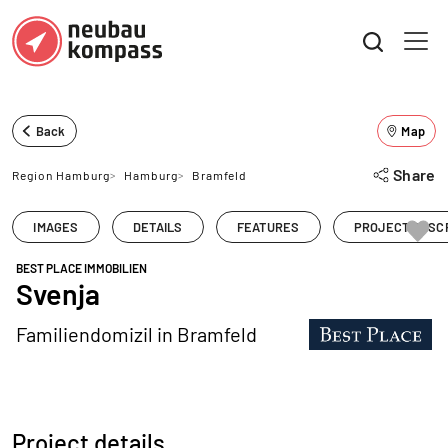
Back
Map
Share
Region Hamburg
>
Hamburg
>
Bramfeld
IMAGES
DETAILS
FEATURES
PROJECT DESC
BEST PLACE IMMOBILIEN
Svenja
Familiendomizil in Bramfeld
Project details