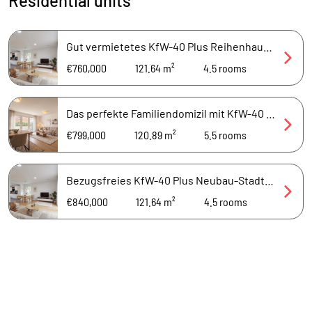
Residential units
Gut vermietetes KfW-40 Plus Reihenhaus: Ideal als Kapitalanlage im schönen Bramfeld
€760,000
121.64 m²
4.5
rooms
Das perfekte Familiendomizil mit KfW-40 Plus, attraktiver Dachterrasse & Tageslichtbad
€799,000
120.89 m²
5.5
rooms
Bezugsfreies KfW-40 Plus Neubau-Stadthaus inkl. EBK in ruhiger Lage in Bramfeld
€840,000
121.64 m²
4.5
rooms