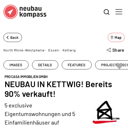
Back
Map
Share
North Rhine-Westphalia
>
Essen
>
Kettwig
IMAGES
DETAILS
FEATURES
PROJECT DESC
PRO CASA IMMOBILIEN GMBH
NEUBAU IN KETTWIG! Bereits
90% verkauft!
5 exclusive
Eigentumswohnungen und 5
Einfamilienhäuser auf