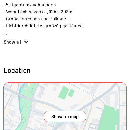
- 5 Eigentumswohnungen
- Wohnflächen von ca. 91 bis 202m²
- Große Terrassen und Balkone
- Lichtdurchflutete, großzügige Räume
-
...
Show all
Location
Show on map