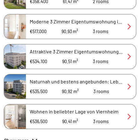
€358,400
61.47 m²
2
rooms
Moderne 3 Zimmer Eigentumswohnung in bevorzugter Lage
€517,000
90.93 m²
3
rooms
Attraktive 3 Zimmer Eigentumswohnung in green v Viernheim
€534,100
90.51 m²
3
rooms
Naturnah und bestens angebunden: Leben in green v Viernheim
€535,500
90.92 m²
3
rooms
Wohnen in beliebter Lage von Viernheim
€536,500
90.41 m²
3
rooms