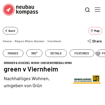
Back
Map
Share
Hesse
>
Region Rhein-Neckar
>
Viernheim
IMAGES
360°
DETAILS
FEATURES
P
DIRINGER & SCHEIDEL WOHN- UND GEWERBEBAU GMBH
green v Viernheim
Nachhaltiges Wohnen,
umgeben von Grün