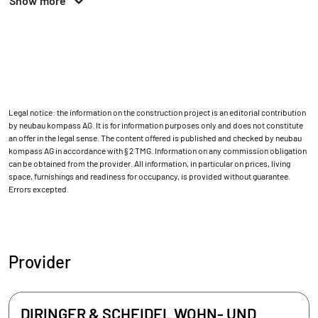
Show more
Legal notice: the information on the construction project is an editorial contribution
by neubau kompass AG. It is for information purposes only and does not constitute
an offer in the legal sense. The content offered is published and checked by neubau
kompass AG in accordance with § 2 TMG. Information on any commission obligation
can be obtained from the provider. All information, in particular on prices, living
space, furnishings and readiness for occupancy, is provided without guarantee.
Errors excepted.
Provider
DIRINGER & SCHEIDEL WOHN- UND