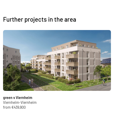
Further projects in the area
green v Viernheim
W
Viernheim-Viernheim
H
from €439,900
f