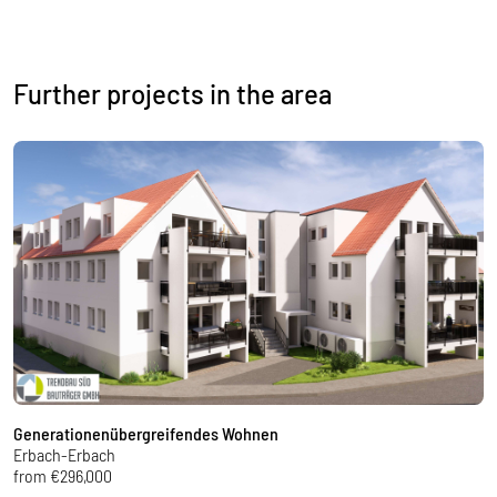
Further projects in the area
Generationenübergreifendes Wohnen
N
Erbach-Erbach
M
from €296,000
f