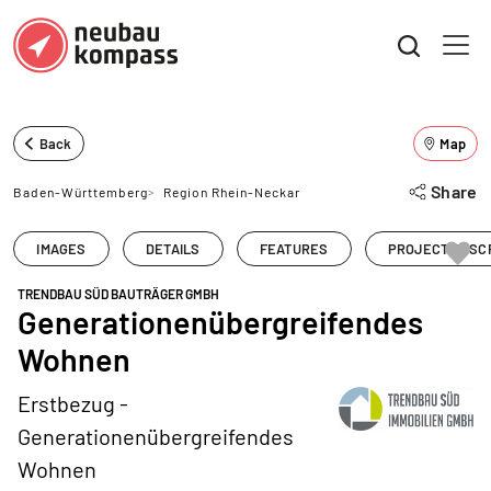
Back
Map
Share
Baden-Württemberg
>
Region Rhein-Neckar
IMAGES
DETAILS
FEATURES
PROJECT DESC
TRENDBAU SÜD BAUTRÄGER GMBH
Generationenübergreifendes
Wohnen
Erstbezug -
Generationenübergreifendes
Wohnen