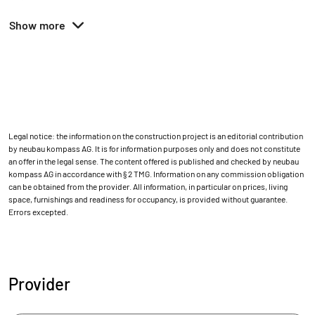
Show more
Legal notice: the information on the construction project is an editorial contribution
by neubau kompass AG. It is for information purposes only and does not constitute
an offer in the legal sense. The content offered is published and checked by neubau
kompass AG in accordance with § 2 TMG. Information on any commission obligation
can be obtained from the provider. All information, in particular on prices, living
space, furnishings and readiness for occupancy, is provided without guarantee.
Errors excepted.
Provider