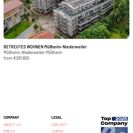
BETREUTES WOHNEN Müllheim-Niederweiler
H
Müllheim-Niederweiler-Müllheim
H
from €291,800
f
COMPANY
LEGAL
ABOUT US
CONTACT
PRESS
TERMS