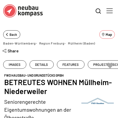
Back
Map
Baden-Württemberg
>
Region Freiburg
>
Müllheim (Baden)
Share
IMAGES
DETAILS
FEATURES
PROJECT DESC
FWD HAUSBAU- UND GRUNDSTÜCKS GMBH
BETREUTES WOHNEN Müllheim-
Niederweiler
Seniorengerechte
Eigentumswohnungen an der
Ölbergstraße