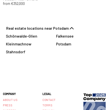
from €352,000
f
Real estate locations near Potsdam
Schönwalde-Glien
Falkensee
Kleinmachnow
Potsdam
Stahnsdorf
COMPANY
LEGAL
ABOUT US
CONTACT
PRESS
TERMS