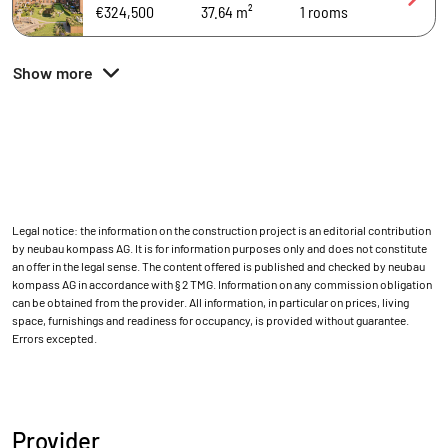
€324,500
37.64 m²
1
rooms
Show more
Legal notice: the information on the construction project is an editorial contribution
by neubau kompass AG. It is for information purposes only and does not constitute
an offer in the legal sense. The content offered is published and checked by neubau
kompass AG in accordance with § 2 TMG. Information on any commission obligation
can be obtained from the provider. All information, in particular on prices, living
space, furnishings and readiness for occupancy, is provided without guarantee.
Errors excepted.
Provider