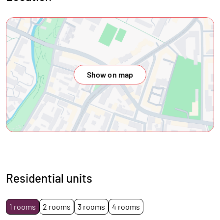
Show on map
Residential units
1 rooms
2 rooms
3 rooms
4 rooms