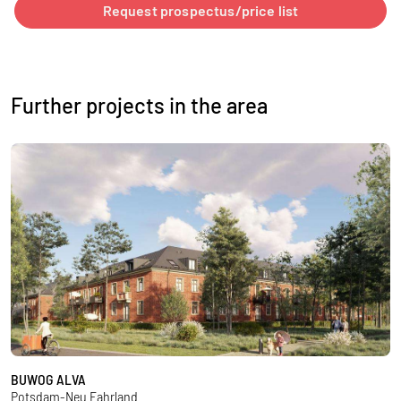
Request prospectus/price list
Further projects in the area
BUWOG ALVA
A
Potsdam-Neu Fahrland
P