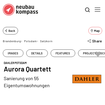
Back
Map
Share
Brandenburg
>
Potsdam
>
Satzkorn
IMAGES
DETAILS
FEATURES
PROJECT DESC
DAHLER POTSDAM
Aurora Quartett
Sanierung von 55
Eigentumswohnungen