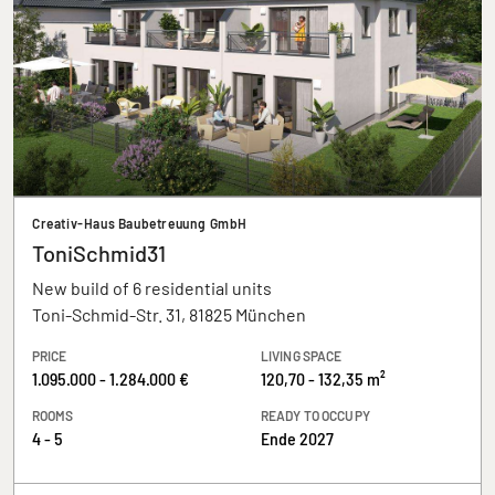
Creativ-Haus Baubetreuung GmbH
ToniSchmid31
New build of 6 residential units
Toni-Schmid-Str. 31, 81825 München
PRICE
LIVING SPACE
1.095.000 - 1.284.000 €
120,70 - 132,35 m²
ROOMS
READY TO OCCUPY
4 - 5
Ende 2027