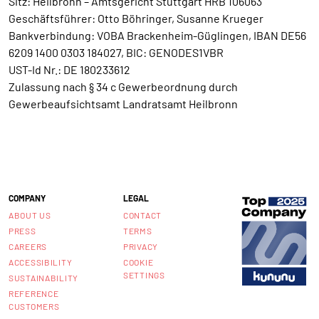
Sitz: Heilbronn – Amtsgericht Stuttgart HRB 106063
Geschäftsführer: Otto Böhringer, Susanne Krueger
Bankverbindung: VOBA Brackenheim-Güglingen, IBAN DE56
6209 1400 0303 184027, BIC: GENODES1VBR
UST-Id Nr.: DE 180233612
Zulassung nach § 34 c Gewerbeordnung durch
Gewerbeaufsichtsamt Landratsamt Heilbronn
COMPANY
LEGAL
ABOUT US
CONTACT
PRESS
TERMS
CAREERS
PRIVACY
ACCESSIBILITY
COOKIE
SETTINGS
SUSTAINABILITY
REFERENCE
CUSTOMERS