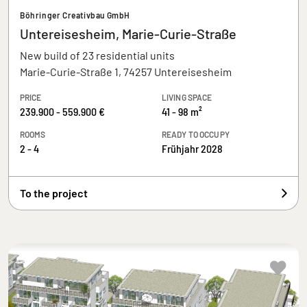
Böhringer Creativbau GmbH
Untereisesheim, Marie-Curie-Straße
New build of 23 residential units
Marie-Curie-Straße 1, 74257 Untereisesheim
PRICE
LIVING SPACE
239.900 - 559.900 €
41 - 98 m²
ROOMS
READY TO OCCUPY
2 - 4
Frühjahr 2028
To the project