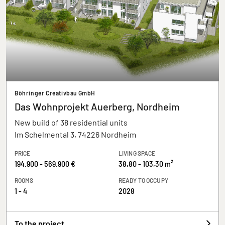
Böhringer Creativbau GmbH
Das Wohnprojekt Auerberg, Nordheim
New build of 38 residential units
Im Schelmental 3, 74226 Nordheim
PRICE
LIVING SPACE
194.900 - 569.900 €
38,80 - 103,30 m²
ROOMS
READY TO OCCUPY
1 - 4
2028
To the project