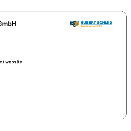
 GmbH
ct website