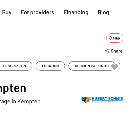
Buy
For providers
Financing
Blog
More regions
Map
Show all (4)
Cologne
Augsburg
Hanover
Share
Hamburg
Bremen
Heilbronn
T DESCRIPTION
LOCATION
RESIDENTIAL UNITS
PR
Stuttgart
Dresden
Ingolstadt
Nuremberg
Freiburg
Kassel
mpten
rage in Kempten