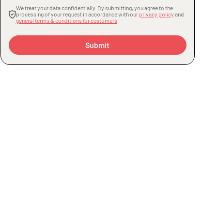
We treat your data confidentially. By submitting, you agree to the
processing of your request in accordance with our
privacy policy
and
general terms & conditions for customers
.
Submit