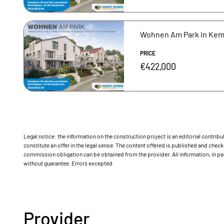
Wohnen Am Park in Kemp
PRICE
€422,000
Legal notice: the information on the construction project is an editorial contri
constitute an offer in the legal sense. The content offered is published and ch
commission obligation can be obtained from the provider. All information, in par
without guarantee. Errors excepted.
Provider