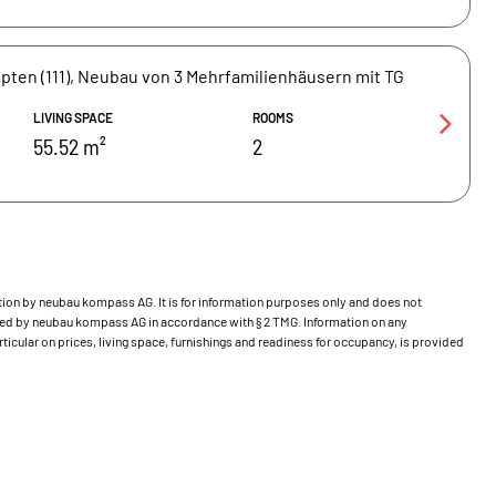
ten (111), Neubau von 3 Mehrfamilienhäusern mit TG
LIVING SPACE
ROOMS
55.52 m²
2
bution by neubau kompass AG. It is for information purposes only and does not
ecked by neubau kompass AG in accordance with § 2 TMG. Information on any
ticular on prices, living space, furnishings and readiness for occupancy, is provided