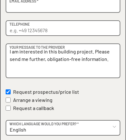
EMAIL ADDRESS *
TELEPHONE
YOUR MESSAGE TO THE PROVIDER
Request prospectus/price list
Arrange a viewing
Request a callback
WHICH LANGUAGE WOULD YOU PREFER? *