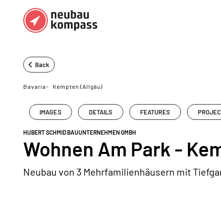
Regions
Top regions
Back
German federal states
Munich
Bavaria
>
Kempten (Allgäu)
Austria
Berlin
IMAGES
DETAILS
FEATURES
PROJEC
Dusseldorf
HUBERT SCHMID BAUUNTERNEHMEN GMBH
Frankfurt
Wohnen Am Park - Ke
Neubau von 3 Mehrfamilienhäusern mit Tiefga