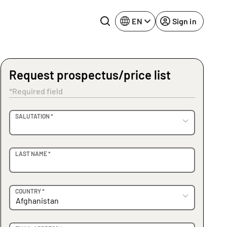
EN
Sign in
Request prospectus/price list
Lake Constance
Rhine-Neckar
*Required field
Leipzig
Ruhr Area
OVIDER
SALUTATION *
Potsdam
Würzburg
Regensburg
LAST NAME *
COUNTRY *