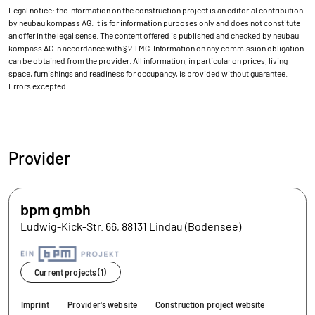
Legal notice: the information on the construction project is an editorial contribution
by neubau kompass AG. It is for information purposes only and does not constitute
an offer in the legal sense. The content offered is published and checked by neubau
kompass AG in accordance with § 2 TMG. Information on any commission obligation
can be obtained from the provider. All information, in particular on prices, living
space, furnishings and readiness for occupancy, is provided without guarantee.
Errors excepted.
Provider
bpm gmbh
Ludwig-Kick-Str. 66, 88131 Lindau (Bodensee)
Current projects (1)
Imprint
Provider's website
Construction project website