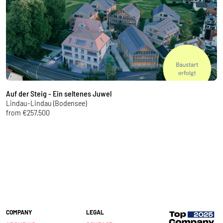
Auf der Steig - Ein seltenes Juwel
J
Lindau-Lindau (Bodensee)
T
from €257,500
f
COMPANY
LEGAL