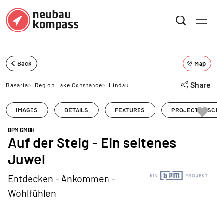
Back
Map
Share
Bavaria
>
Region Lake Constance
>
Lindau
IMAGES
DETAILS
FEATURES
PROJECT DESC
BPM GMBH
Auf der Steig - Ein seltenes
Juwel
Entdecken - Ankommen -
Wohlfühlen