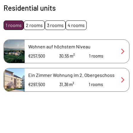
Residential units
1 rooms
2 rooms
3 rooms
4 rooms
Wohnen auf höchstem Niveau
€257,500
30.55 m²
1
rooms
Ein Zimmer Wohnung im 2. Obergeschoss
€297,500
31.36 m²
1
rooms