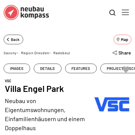
Back
Map
Share
Saxony
>
Region Dresden
>
Radebeul
IMAGES
DETAILS
FEATURES
PROJECT DESC
VSC
Villa Engel Park
Neubau von
Eigentumswohnungen,
Einfamilienhäusern und einem
Doppelhaus