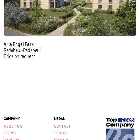
Villa Engel Park
M
Radebeul-Radebeul
D
Price on request
f
COMPANY
LEGAL
ABOUT US
CONTACT
PRESS
TERMS
CAREERS
PRIVACY