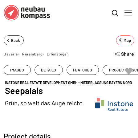
Back
Map
Share
Bavaria
>
Nuremberg
>
Erlenstegen
IMAGES
DETAILS
FEATURES
PROJECT DESC
INSTONE REAL ESTATE DEVELOPMENT GMBH - NIEDERLASSUNG BAYERN NORD
Seepalais
Grün, so weit das Auge reicht
Project details