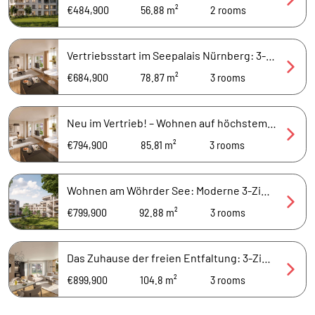
€484,900
56.88 m²
2
rooms
Vertriebsstart im Seepalais Nürnberg: 3-Zimmer-Wohnung in parkähnlicher Anlage
€684,900
78.87 m²
3
rooms
Neu im Vertrieb! – Wohnen auf höchstem Niveau: 3-Zimmer-Wohnung mit Panoramafenster
€794,900
85.81 m²
3
rooms
Wohnen am Wöhrder See: Moderne 3-Zimmer im Seepalais
€799,900
92.88 m²
3
rooms
Das Zuhause der freien Entfaltung: 3-Zimmer-Wohnung in parkähnlicher Anlage
€899,900
104.8 m²
3
rooms