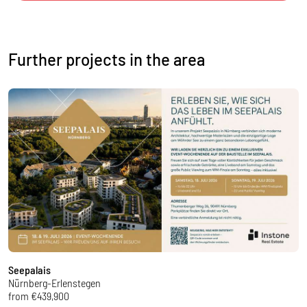
Further projects in the area
Seepalais
C
Nürnberg-Erlenstegen
N
from €439,900
f