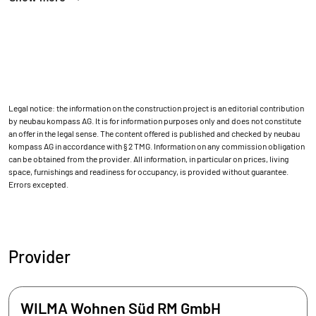
Legal notice: the information on the construction project is an editorial contribution
by neubau kompass AG. It is for information purposes only and does not constitute
an offer in the legal sense. The content offered is published and checked by neubau
kompass AG in accordance with § 2 TMG. Information on any commission obligation
can be obtained from the provider. All information, in particular on prices, living
space, furnishings and readiness for occupancy, is provided without guarantee.
Errors excepted.
Provider
WILMA Wohnen Süd RM GmbH