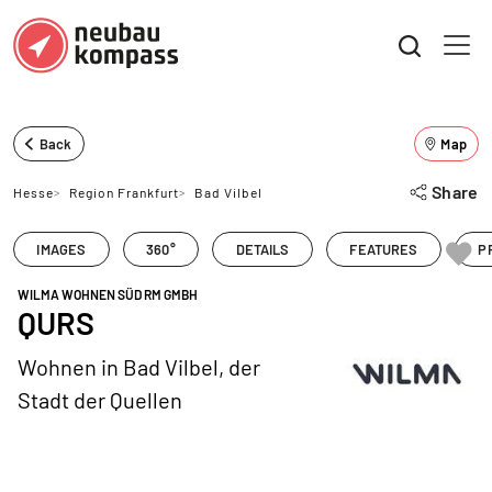
Back
Map
Share
Hesse
>
Region Frankfurt
>
Bad Vilbel
IMAGES
360°
DETAILS
FEATURES
P
WILMA WOHNEN SÜD RM GMBH
QURS
Wohnen in Bad Vilbel, der
Stadt der Quellen