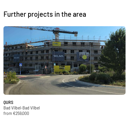
Further projects in the area
QURS
B
Bad Vilbel-Bad Vilbel
Ba
from €259,000
f