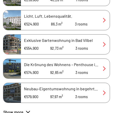
Licht. Luft. Lebensqualität.
€524,900
86.3 m²
3
rooms
Exklusive Gartenwohnung in Bad Vilbel
€554,900
92.73 m²
3
rooms
Die Krönung des Wohnens – Penthouse im QURS
€574,900
92.65 m²
3
rooms
Neubau-Eigentumswohnung in begehrter Lage
€579,900
97.97 m²
3
rooms
Show more