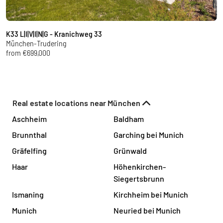
K33 L|I|V|I|N|G - Kranichweg 33
H
München-Trudering
M
from €699,000
f
Real estate locations near München
Aschheim
Baldham
Brunnthal
Garching bei Munich
Gräfelfing
Grünwald
Haar
Höhenkirchen-
Siegertsbrunn
Ismaning
Kirchheim bei Munich
Munich
Neuried bei Munich