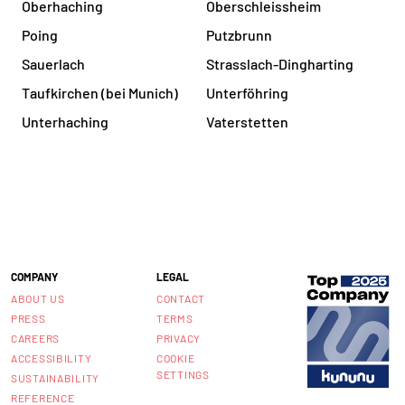
Oberhaching
Oberschleissheim
Poing
Putzbrunn
Sauerlach
Strasslach-Dingharting
Taufkirchen (bei Munich)
Unterföhring
Unterhaching
Vaterstetten
COMPANY
LEGAL
ABOUT US
CONTACT
PRESS
TERMS
CAREERS
PRIVACY
ACCESSIBILITY
COOKIE
SETTINGS
SUSTAINABILITY
REFERENCE