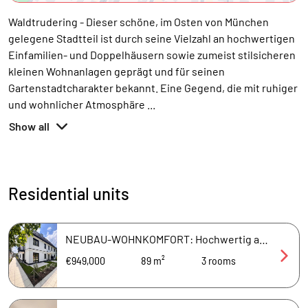
Waldtrudering - Dieser schöne, im Osten von München
gelegene Stadtteil ist durch seine Vielzahl an hochwertigen
Einfamilien- und Doppelhäusern sowie zumeist stilsicheren
kleinen Wohnanlagen geprägt und für seinen
Gartenstadtcharakter bekannt. Eine Gegend, die mit ruhiger
und wohnlicher Atmosphäre
...
Show all
Residential units
NEUBAU-WOHNKOMFORT: Hochwertig ausgestattete 3-Zi.-Wohnung mit Süd-Loggia + Balkon in schönster Lage
€949,000
89 m²
3
rooms