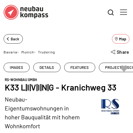
Back
Map
Share
Bavaria
>
Munich
>
Trudering
IMAGES
DETAILS
FEATURES
PROJECT DESC
RS-WOHNBAU GMBH
K33 L|I|V|I|N|G - Kranichweg 33
Neubau-
Eigentumswohnungen in
hoher Bauqualität mit hohem
Wohnkomfort