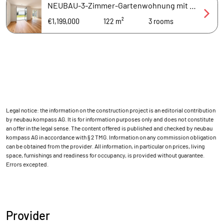
NEUBAU-3-Zimmer-Gartenwohnung mit Süd-Terrasse + wohnlich ausgebautem Souterrain (2 Räume + 2. Bad)
€1,199,000
122 m²
3
rooms
Legal notice: the information on the construction project is an editorial contribution
by neubau kompass AG. It is for information purposes only and does not constitute
an offer in the legal sense. The content offered is published and checked by neubau
kompass AG in accordance with § 2 TMG. Information on any commission obligation
can be obtained from the provider. All information, in particular on prices, living
space, furnishings and readiness for occupancy, is provided without guarantee.
Errors excepted.
Provider