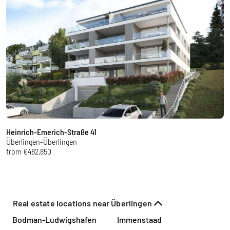
Heinrich-Emerich-Straße 41
A
Überlingen-Überlingen
Ü
from €482,850
f
Real estate locations near Überlingen
Bodman-Ludwigshafen
Immenstaad