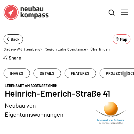
Back
Map
Baden-Württemberg
>
Region Lake Constance
>
Überlingen
Share
IMAGES
DETAILS
FEATURES
PROJECT DESC
LEBENSART AM BODENSEE GMBH
Heinrich-Emerich-Straße 41
Neubau von
Eigentumswohnungen