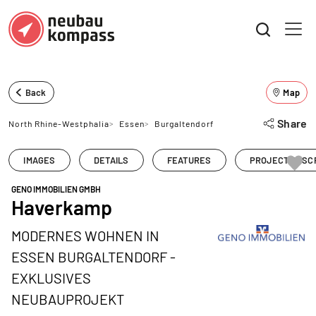
Back
Map
Share
North Rhine-Westphalia
>
Essen
>
Burgaltendorf
IMAGES
DETAILS
FEATURES
PROJECT DESC
GENO IMMOBILIEN GMBH
Haverkamp
MODERNES WOHNEN IN
ESSEN BURGALTENDORF -
EXKLUSIVES
NEUBAUPROJEKT