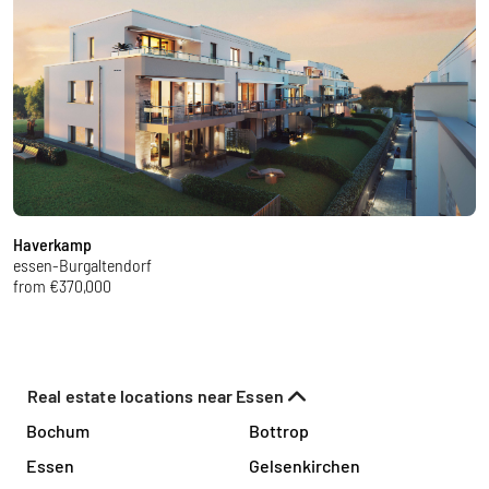
Haverkamp
A
essen-Burgaltendorf
E
from €370,000
f
Real estate locations near Essen
Bochum
Bottrop
Essen
Gelsenkirchen