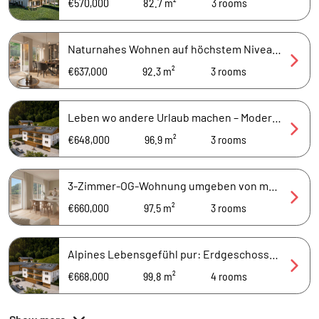
€570,000
82.7 m²
3
rooms
Naturnahes Wohnen auf höchstem Niveau — 92,3 m² mit Garten, Bach & Bergpanorama
€637,000
92.3 m²
3
rooms
Leben wo andere Urlaub machen – Moderne 3-Zimmer-Wohnung mit Loggia und Bergblick
€648,000
96.9 m²
3
rooms
3-Zimmer-OG-Wohnung umgeben von majestätischen Bergen und Natur
€660,000
97.5 m²
3
rooms
Alpines Lebensgefühl pur: Erdgeschosswohnung mit privatem Garten und Bergpanorama
€668,000
99.8 m²
4
rooms