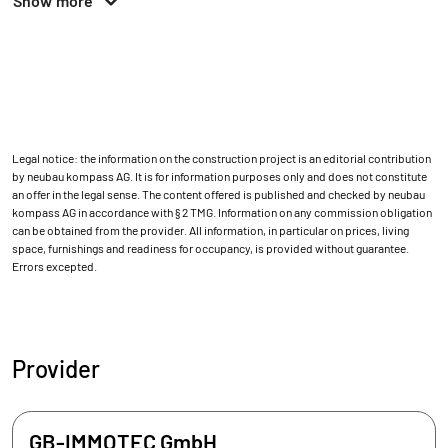
Show more
Legal notice: the information on the construction project is an editorial contribution
by neubau kompass AG. It is for information purposes only and does not constitute
an offer in the legal sense. The content offered is published and checked by neubau
kompass AG in accordance with § 2 TMG. Information on any commission obligation
can be obtained from the provider. All information, in particular on prices, living
space, furnishings and readiness for occupancy, is provided without guarantee.
Errors excepted.
Provider
GB-IMMOTEC GmbH