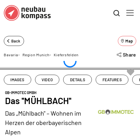
Back
Map
Share
Bavaria
>
Region Munich
>
Kiefersfelden
IMAGES
VIDEO
DETAILS
FEATURES
GB-IMMOTEC GMBH
Das ''MÜHLBACH''
Das „Mühlbach" – Wohnen im
Herzen der oberbayerischen
Alpen