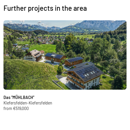
Further projects in the area
Das ''MÜHLBACH''
L
Kiefersfelden-Kiefersfelden
B
from €519,000
f