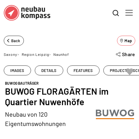
Back
Map
Share
Saxony
>
Region Leipzig
>
Naunhof
IMAGES
DETAILS
FEATURES
PROJECT DESC
BUWOG BAUTRÄGER
BUWOG FLORAGÄRTEN im
Quartier Nuwenhöfe
Neubau von 120
Eigentumswohnungen