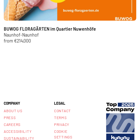
BUWOG FLORAGÄRTEN im Quartier Nuwenhöfe
S
Naunhof-Naunhof
L
from €214,000
f
COMPANY
LEGAL
ABOUT US
CONTACT
PRESS
TERMS
CAREERS
PRIVACY
ACCESSIBILITY
COOKIE
SETTINGS
SUSTAINABILITY