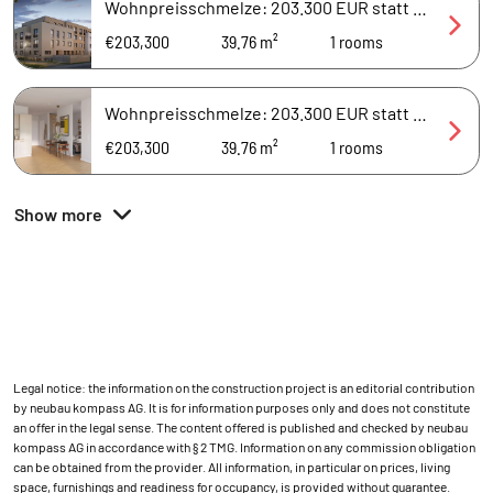
Wohnpreisschmelze: 203.300 EUR statt 214.000 EUR / Attraktive 1-Zimmer-Wohnung mit ca. 40 m²
€203,300
39.76 m²
1
rooms
Wohnpreisschmelze: 203.300 EUR statt 214.000 EUR / Schöne 1-Zimmer-Wohnung mit ca. 40 m²
€203,300
39.76 m²
1
rooms
Show more
Legal notice: the information on the construction project is an editorial contribution
by neubau kompass AG. It is for information purposes only and does not constitute
an offer in the legal sense. The content offered is published and checked by neubau
kompass AG in accordance with § 2 TMG. Information on any commission obligation
can be obtained from the provider. All information, in particular on prices, living
space, furnishings and readiness for occupancy, is provided without guarantee.