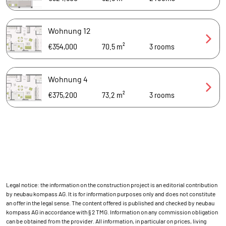
Wohnung 12
€354,000
70.5 m²
3
rooms
Wohnung 4
€375,200
73.2 m²
3
rooms
Legal notice: the information on the construction project is an editorial contribution
by neubau kompass AG. It is for information purposes only and does not constitute
an offer in the legal sense. The content offered is published and checked by neubau
kompass AG in accordance with § 2 TMG. Information on any commission obligation
can be obtained from the provider. All information, in particular on prices, living