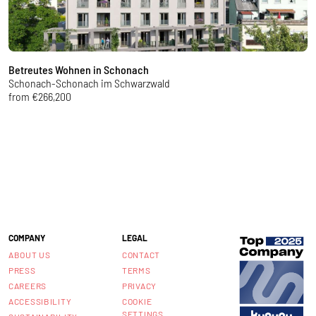
Betreutes Wohnen in Schonach
N
Schonach-Schonach im Schwarzwald
W
from €266,200
f
COMPANY
LEGAL
ABOUT US
CONTACT
PRESS
TERMS
CAREERS
PRIVACY
ACCESSIBILITY
COOKIE
SETTINGS