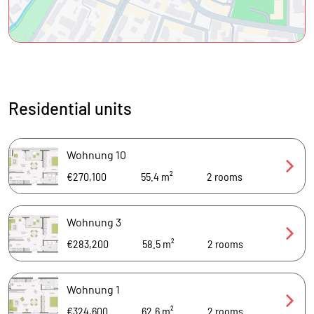
Residential units
Wohnung 10
€270,100
55.4 m²
2
rooms
Wohnung 3
€283,200
58.5 m²
2
rooms
Wohnung 1
€324,600
62.6 m²
2
rooms