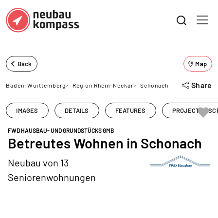
Back
Map
Share
Baden-Württemberg
>
Region Rhein-Neckar
>
Schonach
IMAGES
DETAILS
FEATURES
PROJECT DESC
FWD HAUSBAU- UND GRUNDSTÜCKS GMB
Betreutes Wohnen in Schonach
Neubau von 13
Seniorenwohnungen