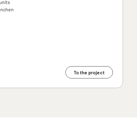
units
ünchen
To the project