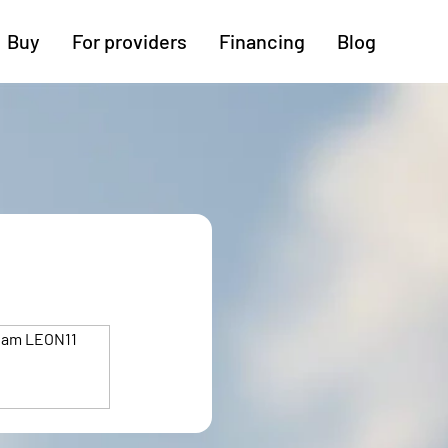
Buy
For providers
Financing
Blog
More regions
Cologne
Augsburg
Hanover
Hamburg
Bremen
Heilbronn
Stuttgart
Dresden
Ingolstadt
Nuremberg
Freiburg
Kassel