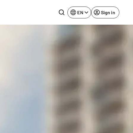
EN
Sign in
Lake Constance
Rhine-Neckar
Leipzig
Ruhr Area
Potsdam
Würzburg
Regensburg