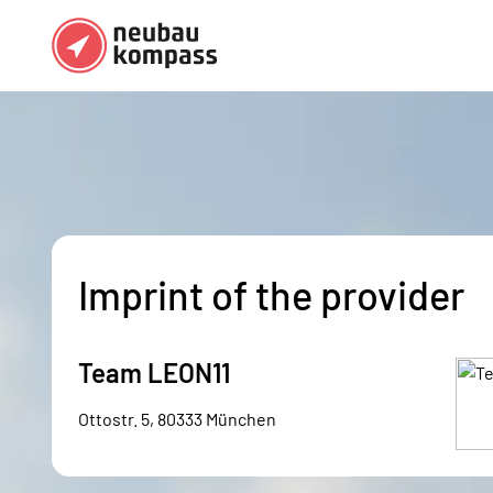
Regions
Top regions
German federal states
Munich
Austria
Berlin
Dusseldorf
Imprint of the provider
Frankfurt
Team LEON11
Ottostr. 5, 80333 München