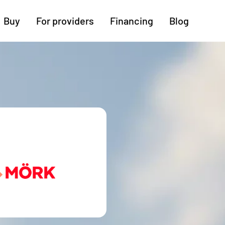
Buy
For providers
Financing
Blog
More regions
Cologne
Augsburg
Hanover
Hamburg
Bremen
Heilbronn
Stuttgart
Dresden
Ingolstadt
Nuremberg
Freiburg
Kassel