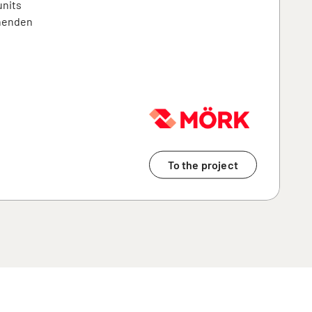
units
nnenden
To the project