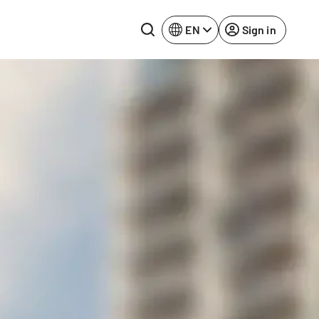
EN
Sign in
Lake Constance
Rhine-Neckar
Leipzig
Ruhr Area
Potsdam
Würzburg
Regensburg