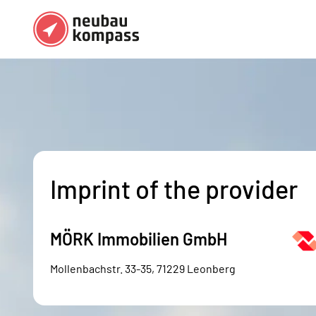
Regions
Top regions
German federal states
Munich
Austria
Berlin
Dusseldorf
Imprint of the provider
Frankfurt
MÖRK Immobilien GmbH
Mollenbachstr. 33-35, 71229 Leonberg