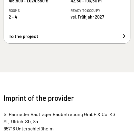
416.500 - 1.024.650 €
42,50 - 103,50 m²
ROOMS
READY TO OCCUPY
2 - 4
vsl. Frühjahr 2027
To the project
Imprint of the provider
G. Hanrieder Bauträger Baubetreuung GmbH & Co. KG
St.-Ulrich-Str. 8a
85716 Unterschleißheim