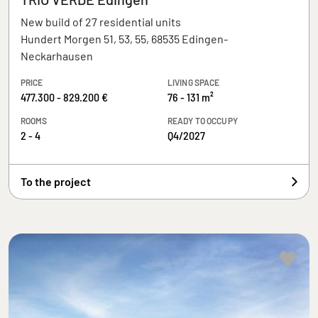
New build of 27 residential units
Hundert Morgen 51, 53, 55, 68535 Edingen-
Neckarhausen
PRICE
LIVING SPACE
477.300 - 829.200 €
76 - 131 m²
ROOMS
READY TO OCCUPY
2 - 4
Q4/2027
To the project