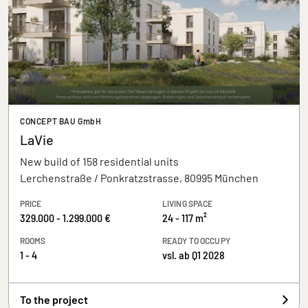
CONCEPT BAU GmbH
LaVie
New build of 158 residential units
Lerchenstraße / Ponkratzstrasse, 80995 München
PRICE
LIVING SPACE
329.000 - 1.299.000 €
24 - 117 m²
ROOMS
READY TO OCCUPY
1 - 4
vsl. ab Q1 2028
To the project