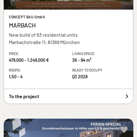
CONCEPT BAU GmbH
MARBACH
New build of 63 residential units
Marbachstraße 11, 81369 München
PRICE
LIVING SPACE
479.000 - 1.249.000 €
36 - 94 m²
ROOMS
READY TO OCCUPY
1,50 - 4
Q3 2028
To the project