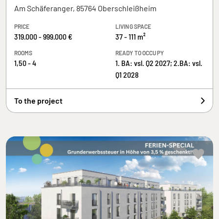
Am Schäferanger, 85764 Oberschleißheim
PRICE
LIVING SPACE
319.000 - 999.000 €
37 - 111 m²
ROOMS
READY TO OCCUPY
1,50 - 4
1. BA: vsl. Q2 2027; 2.BA: vsl.
Q1 2028
To the project