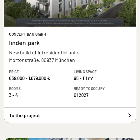
CONCEPT BAU GmbH
linden.park
New build of 49 residential units
Mortonstraße, 80937 München
PRICE
LIVING SPACE
639.000 - 1.079.000 €
65 - 111 m²
ROOMS
READY TO OCCUPY
3 - 4
Q1 2027
To the project