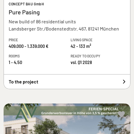
CONCEPT BAU GmbH
Pure Pasing
New build of 86 residential units
Landsberger Str./Bodenstedtstr. 467, 81241 München
PRICE
LIVING SPACE
409.000 - 1.339.000 €
42 - 133 m²
ROOMS
READY TO OCCUPY
1 - 4,50
vsl. Q1 2028
To the project