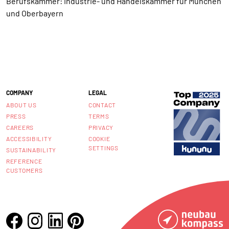
Berufskammer: Industrie- und Handelskammer für München
und Oberbayern
COMPANY
LEGAL
ABOUT US
CONTACT
PRESS
TERMS
CAREERS
PRIVACY
ACCESSIBILITY
COOKIE
SETTINGS
SUSTAINABILITY
REFERENCE
CUSTOMERS