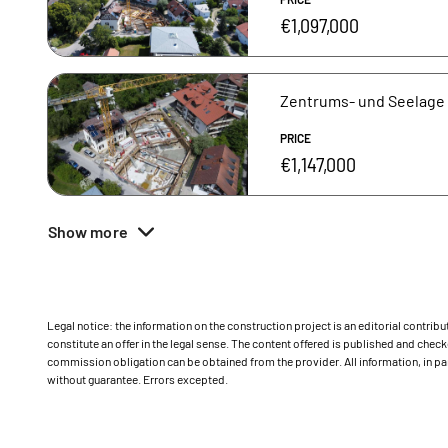
€1,097,000
Zentrums- und Seelage 
PRICE
€1,147,000
Show more
Legal notice: the information on the construction project is an editorial contri
constitute an offer in the legal sense. The content offered is published and ch
commission obligation can be obtained from the provider. All information, in par
without guarantee. Errors excepted.