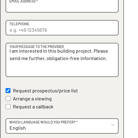
EMAIL ADDRESS *
TELEPHONE
YOUR MESSAGE TO THE PROVIDER
Request prospectus/price list
Arrange a viewing
Request a callback
WHICH LANGUAGE WOULD YOU PREFER? *