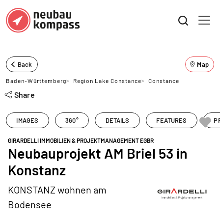
Back
Map
Baden-Württemberg
>
Region Lake Constance
>
Constance
Share
IMAGES
360°
DETAILS
FEATURES
P
GIRARDELLI IMMOBILIEN & PROJEKTMANAGEMENT EGBR
Neubauprojekt AM Briel 53 in
Konstanz
KONSTANZ wohnen am
Bodensee