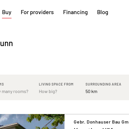
Buy
For providers
Financing
Blog
More regions
runn
Cologne
Augsburg
Hanover
Hamburg
Bremen
Heilbronn
Stuttgart
Dresden
Ingolstadt
Nuremberg
Freiburg
Kassel
MS
LIVING SPACE FROM
SURROUNDING AREA
Gebr. Donhauser Bau Gm