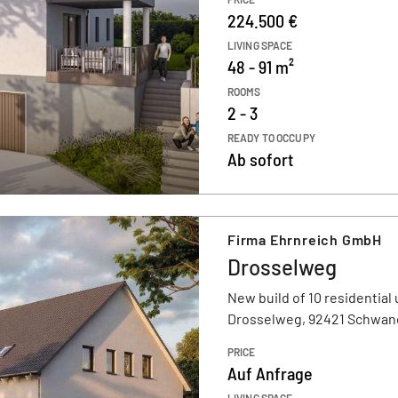
224.500 €
LIVING SPACE
48 - 91 m²
ROOMS
2 - 3
READY TO OCCUPY
Ab sofort
Firma Ehrnreich GmbH
Drosselweg
New build of 10 residential 
Drosselweg, 92421 Schwan
PRICE
Auf Anfrage