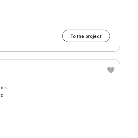
To the project
nits
tz