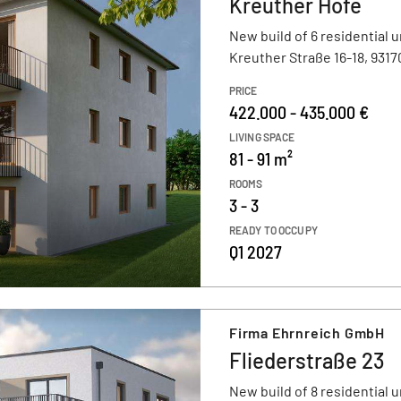
Kreuther Höfe
New build of 6 residential u
Kreuther Straße 16-18, 931
PRICE
422.000 - 435.000 €
LIVING SPACE
81 - 91 m²
ROOMS
3 - 3
READY TO OCCUPY
Q1 2027
Firma Ehrnreich GmbH
Fliederstraße 23
New build of 8 residential u