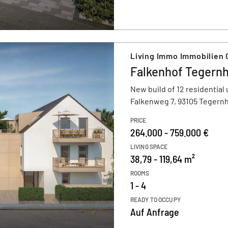
Living Immo Immobilien
Falkenhof Tegern
New build of 12 residential 
Falkenweg 7, 93105 Tegern
PRICE
264.000 - 759.000 €
LIVING SPACE
38,79 - 119,64 m²
ROOMS
1 - 4
READY TO OCCUPY
Auf Anfrage