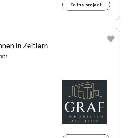
To the project
nen in Zeitlarn
nits