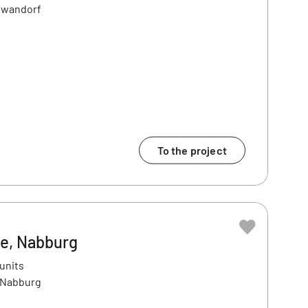
chwandorf
To the project
e, Nabburg
 units
 Nabburg