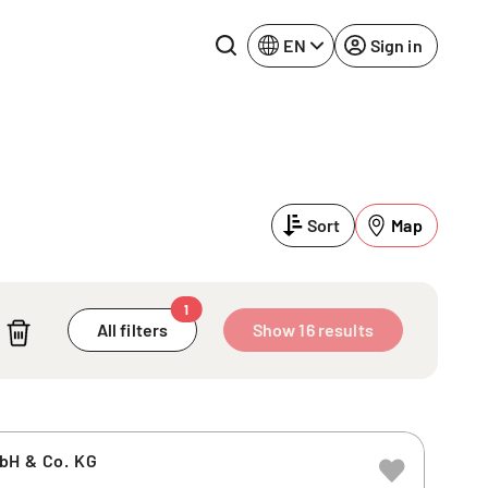
EN
Sign in
Lake Constance
Rhine-Neckar
Leipzig
Ruhr Area
Sort
Map
Potsdam
Würzburg
Regensburg
1
All filters
Show 16 results
bH & Co. KG