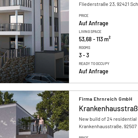
Fliederstraße 23, 92421 S
PRICE
Auf Anfrage
LIVING SPACE
53,68 - 113 m²
ROOMS
3 - 3
READY TO OCCUPY
Auf Anfrage
Firma Ehrnreich GmbH
Krankenhausstraß
New build of 24 residential
Krankenhausstraße, 92507
PRICE