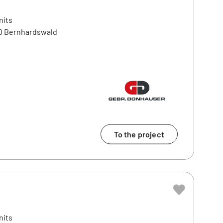
nits
70 Bernhardswald
To the project
nits