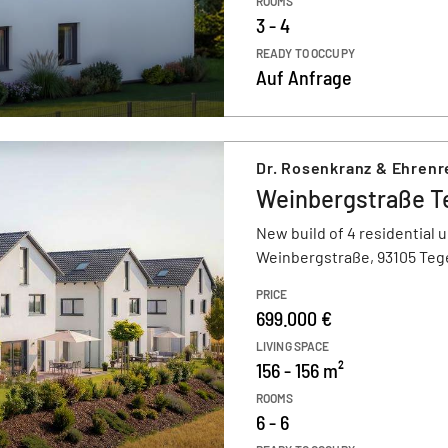
ROOMS
3 - 4
READY TO OCCUPY
Auf Anfrage
Dr. Rosenkranz & Ehrenr
Weinbergstraße T
New build of 4 residential u
Weinbergstraße, 93105 Te
PRICE
699.000 €
LIVING SPACE
156 - 156 m²
ROOMS
6 - 6