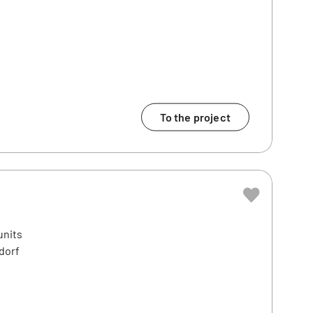
To the project
units
dorf