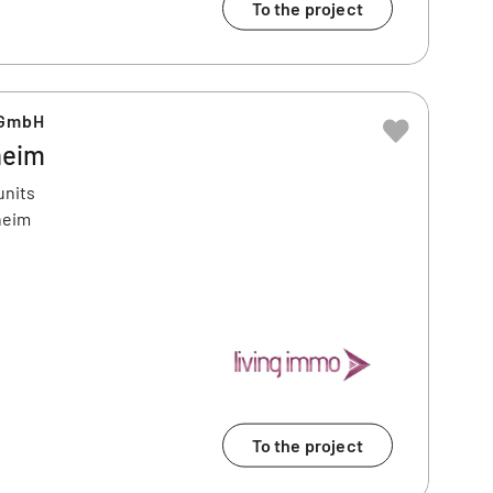
To the project
 GmbH
heim
units
heim
To the project