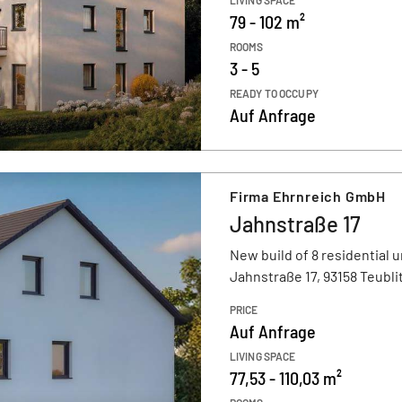
LIVING SPACE
79 - 102 m²
ROOMS
3 - 5
READY TO OCCUPY
Auf Anfrage
Firma Ehrnreich GmbH
Jahnstraße 17
New build of 8 residential u
Jahnstraße 17, 93158 Teubli
PRICE
Auf Anfrage
LIVING SPACE
77,53 - 110,03 m²