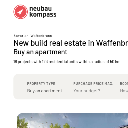
Regions
Top regions
Bavaria
>
Waffenbrunn
New build real estate in Waffenb
German federal states
Munich
Buy an apartment
Austria
Berlin
16 projects with 123 residential units
within a radius of 50 km
Dusseldorf
Frankfurt
PROPERTY TYPE
PURCHASE PRICE MAX.
ROO