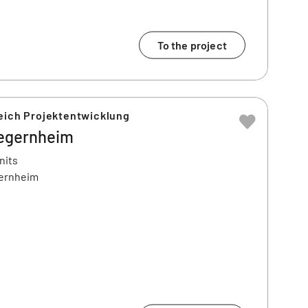
To the project
eich Projektentwicklung
egernheim
nits
gernheim