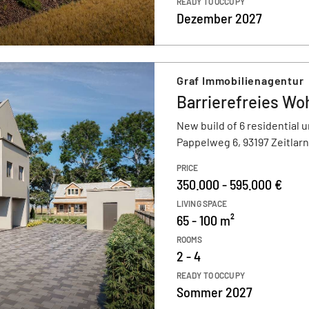
READY TO OCCUPY
Dezember 2027
Graf Immobilienagentur
Barrierefreies Woh
New build of 6 residential u
Pappelweg 6, 93197 Zeitlarn
PRICE
350.000 - 595.000 €
LIVING SPACE
65 - 100 m²
ROOMS
2 - 4
READY TO OCCUPY
Sommer 2027