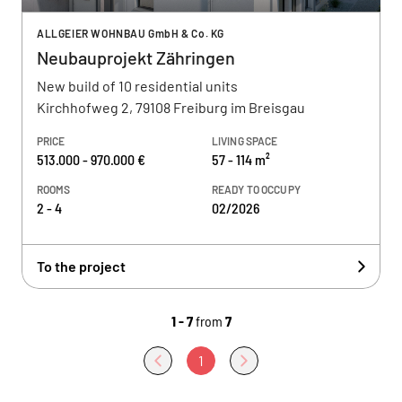
ALLGEIER WOHNBAU GmbH & Co. KG
Neubauprojekt Zähringen
New build of 10 residential units
Kirchhofweg 2, 79108 Freiburg im Breisgau
PRICE
LIVING SPACE
513.000 - 970.000 €
57 - 114 m²
ROOMS
READY TO OCCUPY
2 - 4
02/2026
To the project
1 - 7
from
7
1