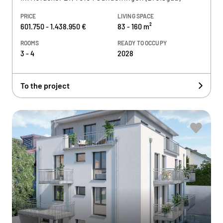
PRICE
LIVING SPACE
601.750 - 1.438.950 €
83 - 160 m²
ROOMS
READY TO OCCUPY
3 - 4
2028
To the project