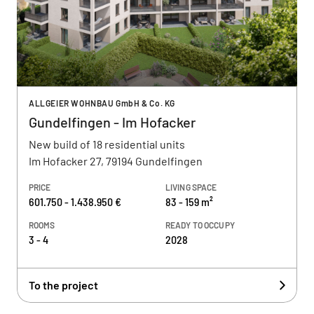
ALLGEIER WOHNBAU GmbH & Co. KG
Gundelfingen - Im Hofacker
New build of 18 residential units
Im Hofacker 27, 79194 Gundelfingen
PRICE
LIVING SPACE
601.750 - 1.438.950 €
83 - 159 m²
ROOMS
READY TO OCCUPY
3 - 4
2028
To the project