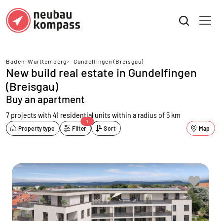
Baden-Württemberg
>
Gundelfingen (Breisgau)
New build real estate in Gundelfingen
(Breisgau)
Buy an apartment
7 projects with 41 residential units
within a radius of 5 km
1
Property type
Filter
Sort
Map