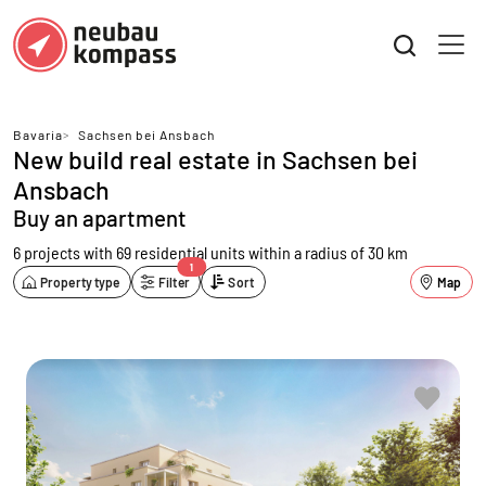
Bavaria
>
Sachsen bei Ansbach
New build real estate in Sachsen bei
Ansbach
Buy an apartment
6 projects with 69 residential units
within a radius of 30 km
1
Property type
Filter
Sort
Map