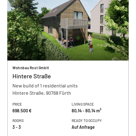
Wohnbau Rost GmbH
Hintere Straße
New build of 1 residential units
Hintere Straße, 90768 Fürth
PRICE
LIVING SPACE
698.500 €
80,14 - 80,14 m²
ROOMS
READY TO OCCUPY
3 - 3
Auf Anfrage