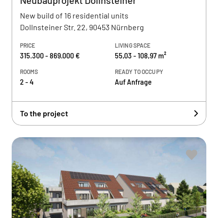
Neubauprojekt Dollnsteiner
New build of 16 residential units
Dollnsteiner Str. 22, 90453 Nürnberg
PRICE
LIVING SPACE
315.300 - 869.000 €
55,03 - 108,97 m²
ROOMS
READY TO OCCUPY
2 - 4
Auf Anfrage
To the project