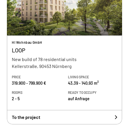
HI Wohnbau GmbH
LOOP
New build of 78 residential units
Kellerstraße, 90453 Nürnberg
PRICE
LIVING SPACE
319.900 - 799.900 €
43,39 - 140,93 m²
ROOMS
READY TO OCCUPY
2 - 5
auf Anfrage
To the project