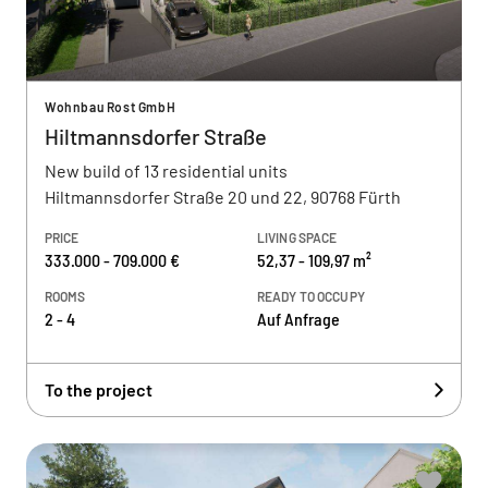
Wohnbau Rost GmbH
Hiltmannsdorfer Straße
New build of 13 residential units
Hiltmannsdorfer Straße 20 und 22, 90768 Fürth
PRICE
LIVING SPACE
333.000 - 709.000 €
52,37 - 109,97 m²
ROOMS
READY TO OCCUPY
2 - 4
Auf Anfrage
To the project